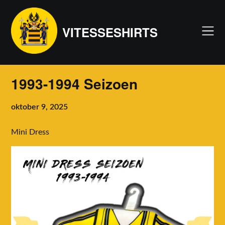
Skip
to
VITESSESHIRTS
content
1993-1994 Seizoen
oktober 9, 2025
Mini Dress